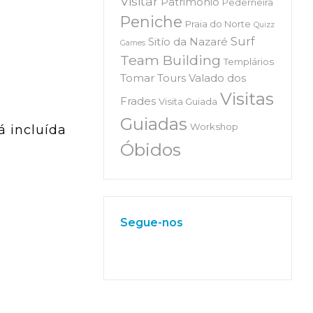
Visitar
Património
Pederneira
Peniche
Praia do Norte
Quizz
Surf
Sitío da Nazaré
Games
Team Building
Templários
Tomar
Tours
Valado dos
Visitas
Frades
Visita Guiada
Guiadas
Workshop
á incluída
Óbidos
Segue-nos
W
or
dP
re
ss
m
ai
nt
en
an
ce
m
od
e