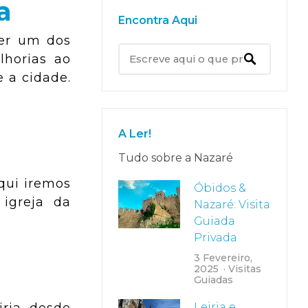
a
Encontra Aqui
cer um dos
lhorias ao
e a cidade.
A Ler!
Tudo sobre a Nazaré
qui iremos
Óbidos &
 igreja da
Nazaré: Visita
Guiada
Privada
3 Fevereiro,
2025
Visitas
Guiadas
Leiria e