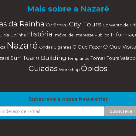
Mais sobre a Nazaré
as da Rainha
City Tours
Cerâmica
Convento de Cri
História
Informaç
Ginja
Ginjinha
Imóvel de Interesse Público
Nazaré
O Que Visita
O Que Fazer
eza
Ondas Gigantes
Team Building
Surf
azaré
Tomar
Tours
Valado
Templários
Óbidos
Guiadas
Workshop
Subscreve a nossa Newsletter