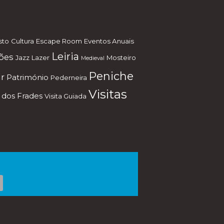
sto
Cultura
Escape Room
Eventos Anuais
Leiria
ões
Jazz
Lazer
Mosteiro
Medieval
Peniche
r
Património
Pederneira
Visitas
 dos Frades
Visita Guiada