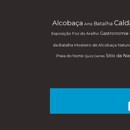
Alcobaça
Cald
Batalha
Arte
Gastronomia
Exposição
Foz do Arelho
da Batalha
Mosteiro de Alcobaça
Natur
Sitío da N
Praia do Norte
Quizz Games