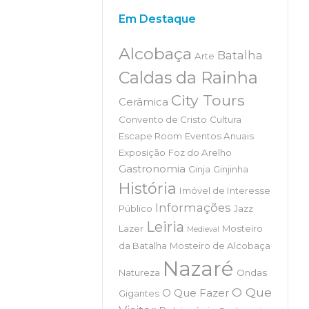
Em Destaque
Alcobaça
Batalha
Arte
Caldas da Rainha
City Tours
Cerâmica
Convento de Cristo
Cultura
Escape Room
Eventos Anuais
Exposição
Foz do Arelho
Gastronomia
Ginja
Ginjinha
História
Imóvel de Interesse
Informações
Público
Jazz
Leiria
Lazer
Mosteiro
Medieval
da Batalha
Mosteiro de Alcobaça
Nazaré
Natureza
Ondas
O Que
O Que Fazer
Gigantes