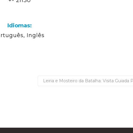
+- 2h30
Idiomas:
rtuguês, Inglês
Leiria e Mosteiro da Batalha: Visita Guiada 