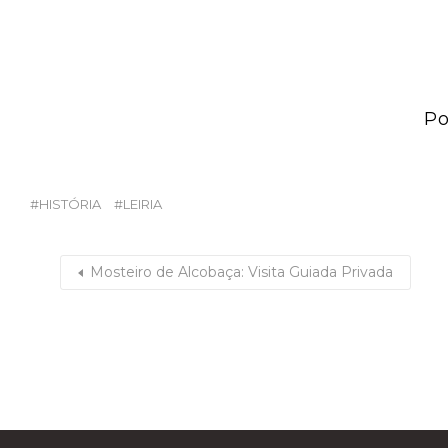
Po
HISTÓRIA
LEIRIA
Mosteiro de Alcobaça: Visita Guiada Privada