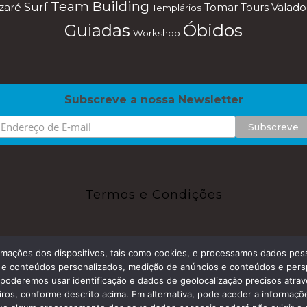
Team Building
Surf
azaré
Tomar
Tours
Valado
Templários
Óbidos
Guiadas
Workshop
Subscreve a nossa Newsletter
Termos e Condições
ções dos dispositivos, tais como cookies, e processamos dados pesso
os e conteúdos personalizados, medição de anúncios e conteúdos e pers
oderemos usar identificação e dados de geolocalização precisos através
ver Coast Travelling Tours. • Caldas da Rainha • RNAAT 06/2015 • T
ros, conforme descrito acima. Em alternativa, pode aceder a informaçõe