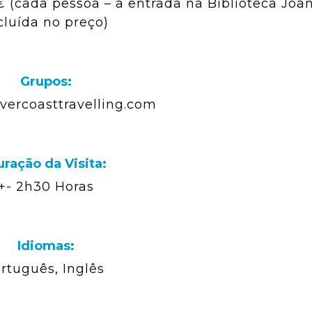
€ (cada pessoa – a entrada na Biblioteca Joa
cluída no preço)
Grupos:
vercoasttravelling.com
ração da Visita:
+- 2h30 Horas
Idiomas:
rtuguês, Inglês