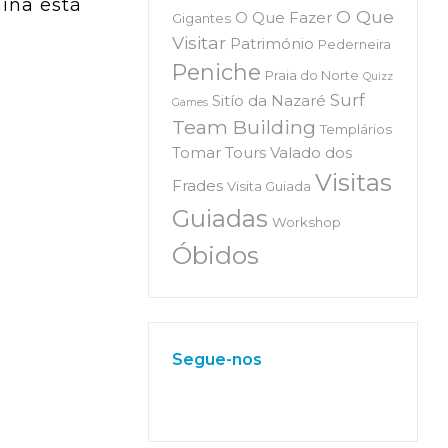
nina está
O Que
O Que Fazer
Gigantes
Visitar
Património
Pederneira
Peniche
Praia do Norte
Quizz
Surf
Sitío da Nazaré
Games
Team Building
Templários
Tomar
Tours
Valado dos
Visitas
Frades
Visita Guiada
Guiadas
Workshop
Óbidos
Segue-nos
W
or
dP
re
ss
m
ai
nt
en
an