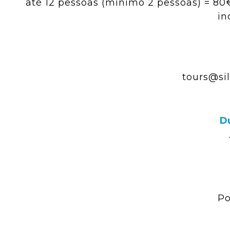
até 12 pessoas (mínimo 2 pessoas) = 80
in
tours@sil
Du
Po