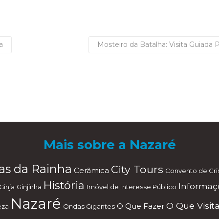
a
Mosteiro da Batalha: Visita Guiada 
Mais sobre a Nazaré
as da Rainha
City Tours
Cerâmica
Convento de Cri
História
Informaç
Ginja
Ginjinha
Imóvel de Interesse Público
Nazaré
O Que Visita
O Que Fazer
eza
Ondas Gigantes