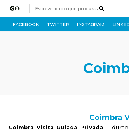
FACEBOOK
TWITTER
INSTAGRAM
LINKE
Coimbr
Coimbra V
Coimbra Visita Guiada Privada
– durant