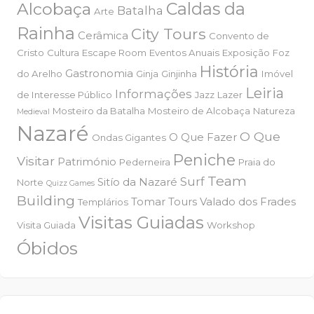
Alcobaça
Caldas da
Batalha
Arte
Rainha
City Tours
Cerâmica
Convento de
Cristo
Cultura
Escape Room
Eventos Anuais
Exposição
Foz
História
Gastronomia
do Arelho
Ginja
Ginjinha
Imóvel
Leiria
Informações
de Interesse Público
Jazz
Lazer
Mosteiro da Batalha
Mosteiro de Alcobaça
Natureza
Medieval
Nazaré
O Que
O Que Fazer
Ondas Gigantes
Peniche
Visitar
Património
Pederneira
Praia do
Team
Surf
Sitío da Nazaré
Norte
Quizz Games
Building
Tomar
Tours
Valado dos Frades
Templários
Visitas Guiadas
Visita Guiada
Workshop
Óbidos