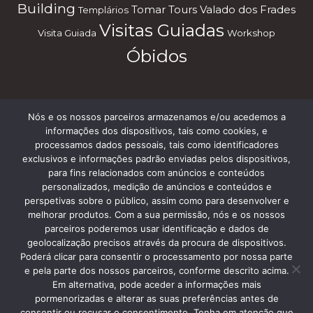
Building
Tomar
Tours
Valado dos Frades
Templários
Visitas Guiadas
Visita Guiada
Workshop
Óbidos
Nós e os nossos parceiros armazenamos e/ou acedemos a
Subscreve a nossa Newsletter
informações dos dispositivos, tais como cookies, e
processamos dados pessoais, tais como identificadores
exclusivos e informações padrão enviadas pelos dispositivos,
para fins relacionados com anúncios e conteúdos
personalizados, medição de anúncios e conteúdos e
perspetivas sobre o público, assim como para desenvolver e
melhorar produtos. Com a sua permissão, nós e os nossos
parceiros poderemos usar identificação e dados de
geolocalização precisos através da procura de dispositivos.
Termos e Condições
Poderá clicar para consentir o processamento por nossa parte
e pela parte dos nossos parceiros, conforme descrito acima.
Em alternativa, pode aceder a informações mais
pormenorizadas e alterar as suas preferências antes de
consentir ou recusar o consentimento. Tenha em atenção que