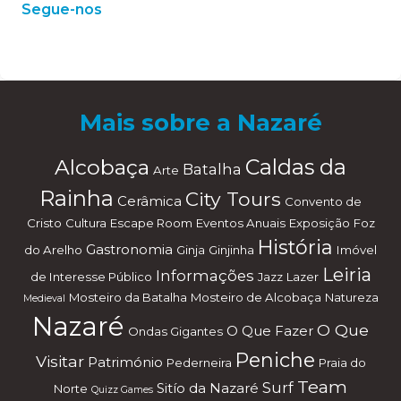
Segue-nos
W
or
dP
re
ss
m
ai
nt
en
an
ce
m
od
e
Mais sobre a Nazaré
Alcobaça
Caldas da
Batalha
Arte
Rainha
City Tours
Cerâmica
Convento de
Cristo
Cultura
Escape Room
Eventos Anuais
Exposição
Foz
História
Gastronomia
do Arelho
Ginja
Ginjinha
Imóvel
Leiria
Informações
de Interesse Público
Jazz
Lazer
Mosteiro da Batalha
Mosteiro de Alcobaça
Natureza
Medieval
Nazaré
O Que
O Que Fazer
Ondas Gigantes
Peniche
Visitar
Património
Pederneira
Praia do
Team
Surf
Sitío da Nazaré
Norte
Quizz Games