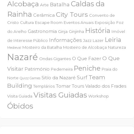
Alcobaça
Caldas da
Batalha
Arte
Rainha
City Tours
Cerâmica
Convento de
Cristo
Cultura
Escape Room
Eventos Anuais
Exposição
Foz
História
Gastronomia
do Arelho
Ginja
Ginjinha
Imóvel
Leiria
Informações
de Interesse Público
Jazz
Lazer
Mosteiro da Batalha
Mosteiro de Alcobaça
Natureza
Medieval
Nazaré
O Que
O Que Fazer
Ondas Gigantes
Peniche
Visitar
Património
Pederneira
Praia do
Team
Surf
Sitío da Nazaré
Norte
Quizz Games
Building
Tomar
Tours
Valado dos Frades
Templários
Visitas Guiadas
Visita Guiada
Workshop
Óbidos