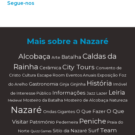
Segue-nos
W
or
dP
re
ss
m
ai
nt
en
an
ce
m
od
e
Mais sobre a Nazaré
Alcobaça
Caldas da
Batalha
Arte
Rainha
City Tours
Cerâmica
Convento de
Cristo
Cultura
Escape Room
Eventos Anuais
Exposição
Foz
História
Gastronomia
do Arelho
Ginja
Ginjinha
Imóvel
Leiria
Informações
de Interesse Público
Jazz
Lazer
Mosteiro da Batalha
Mosteiro de Alcobaça
Natureza
Medieval
Nazaré
O Que
O Que Fazer
Ondas Gigantes
Peniche
Visitar
Património
Pederneira
Praia do
Team
Surf
Sitío da Nazaré
Norte
Quizz Games