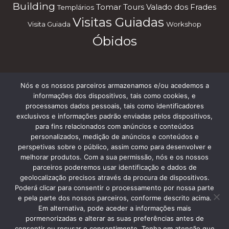
Building
Tomar
Tours
Valado dos Frades
Templários
Visitas Guiadas
Visita Guiada
Workshop
Óbidos
Nós e os nossos parceiros armazenamos e/ou acedemos a
Subscreve a nossa Newsletter
informações dos dispositivos, tais como cookies, e
processamos dados pessoais, tais como identificadores
exclusivos e informações padrão enviadas pelos dispositivos,
para fins relacionados com anúncios e conteúdos
personalizados, medição de anúncios e conteúdos e
perspetivas sobre o público, assim como para desenvolver e
melhorar produtos. Com a sua permissão, nós e os nossos
parceiros poderemos usar identificação e dados de
geolocalização precisos através da procura de dispositivos.
Termos e Condições
Poderá clicar para consentir o processamento por nossa parte
e pela parte dos nossos parceiros, conforme descrito acima.
Em alternativa, pode aceder a informações mais
pormenorizadas e alterar as suas preferências antes de
consentir ou recusar o consentimento. Tenha em atenção que