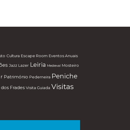
sto
Cultura
Escape Room
Eventos Anuais
Leiria
ões
Jazz
Lazer
Mosteiro
Medieval
Peniche
r
Património
Pederneira
Visitas
 dos Frades
Visita Guiada