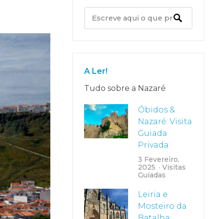
A Ler!
Tudo sobre a Nazaré
Óbidos &
Nazaré: Visita
Guiada
Privada
3 Fevereiro,
2025
Visitas
Guiadas
Leiria e
Mosteiro da
Batalha: