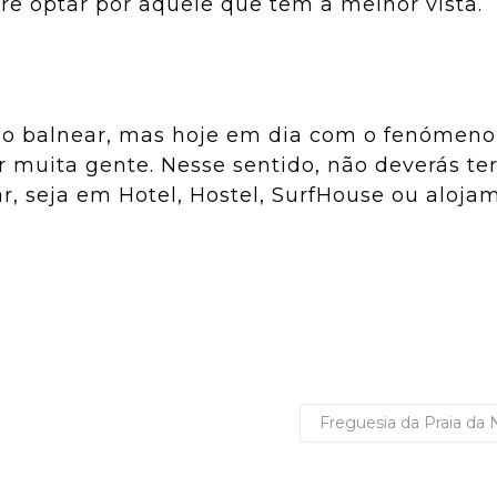
e optar por aquele que tem a melhor vista.
no balnear, mas hoje em dia com o fenómeno
r muita gente. Nesse sentido, não deverás te
ar, seja em Hotel, Hostel, SurfHouse ou aloja
Freguesia da Praia da 