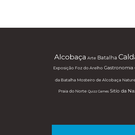
Alcobaça
Cald
Batalha
Arte
Gastronomia
Exposição
Foz do Arelho
da Batalha
Mosteiro de Alcobaça
Natur
Sitío da N
Praia do Norte
Quizz Games