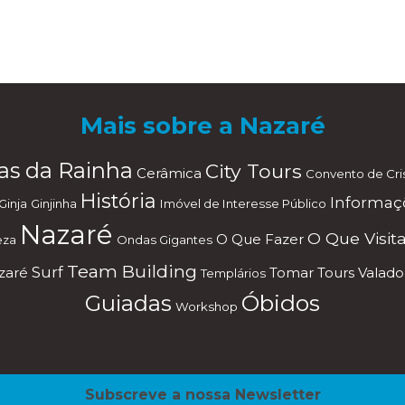
Mais sobre a Nazaré
as da Rainha
City Tours
Cerâmica
Convento de Cri
História
Informaç
Ginja
Ginjinha
Imóvel de Interesse Público
Nazaré
O Que Visita
O Que Fazer
eza
Ondas Gigantes
Team Building
Surf
azaré
Tomar
Tours
Valado
Templários
Óbidos
Guiadas
Workshop
Subscreve a nossa Newsletter