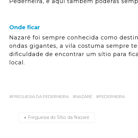
Pederneira, e aqui também poderás sempr
Onde ficar
Nazaré foi sempre conhecida como desti
ondas gigantes, a vila costuma sempre te
dificuldade de encontrar um sítio para fic
local.
FREGUESIA DA PEDERNEIRA
NAZARÉ
PEDERNEIRA
Freguesia do Sítio da Nazaré