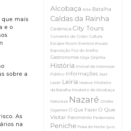
Alcobaça
Batalha
Arte
Caldas da Rainha
o que mais
a e o
City Tours
Cerâmica
aos
Convento de Cristo
Cultura
am
Escape Room
Eventos Anuais
Exposição
Foz do Arelho
Gastronomia
Ginja
Ginjinha
História
ão
Imóvel de Interesse
Informações
us sobre a
Público
Jazz
Leiria
Lazer
Mosteiro
Medieval
da Batalha
Mosteiro de Alcobaça
Nazaré
Natureza
Ondas
O Que
O Que Fazer
Gigantes
isco. As
Visitar
Património
Pederneira
ários na
Peniche
Praia do Norte
Quizz