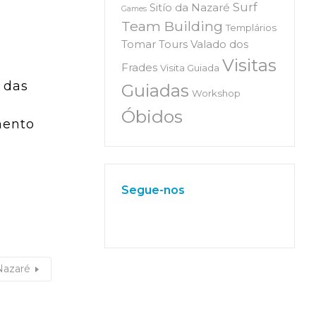
Surf
Sitío da Nazaré
Games
Team Building
Templários
Tomar
Tours
Valado dos
Visitas
Frades
Visita Guiada
 das
Guiadas
Workshop
r
Óbidos
mento
Segue-nos
W
or
dP
re
ss
m
ai
nt
en
an
ce
m
od
e
Nazaré