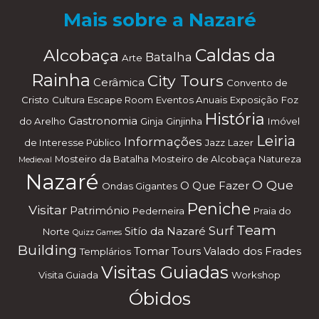
Mais sobre a Nazaré
Alcobaça
Caldas da
Batalha
Arte
Rainha
City Tours
Cerâmica
Convento de
Cristo
Cultura
Escape Room
Eventos Anuais
Exposição
Foz
História
Gastronomia
do Arelho
Ginja
Ginjinha
Imóvel
Leiria
Informações
de Interesse Público
Jazz
Lazer
Mosteiro da Batalha
Mosteiro de Alcobaça
Natureza
Medieval
Nazaré
O Que
O Que Fazer
Ondas Gigantes
Peniche
Visitar
Património
Pederneira
Praia do
Team
Surf
Sitío da Nazaré
Norte
Quizz Games
Building
Tomar
Tours
Valado dos Frades
Templários
Visitas Guiadas
Visita Guiada
Workshop
Óbidos