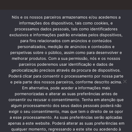
Nós e os nossos parceiros armazenamos e/ou acedemos a
Subscreve a nossa Newsletter
informações dos dispositivos, tais como cookies, e
processamos dados pessoais, tais como identificadores
exclusivos e informações padrão enviadas pelos dispositivos,
para fins relacionados com anúncios e conteúdos
personalizados, medição de anúncios e conteúdos e
perspetivas sobre o público, assim como para desenvolver e
melhorar produtos. Com a sua permissão, nós e os nossos
parceiros poderemos usar identificação e dados de
geolocalização precisos através da procura de dispositivos.
Termos e Condições
Poderá clicar para consentir o processamento por nossa parte
e pela parte dos nossos parceiros, conforme descrito acima.
Em alternativa, pode aceder a informações mais
pormenorizadas e alterar as suas preferências antes de
consentir ou recusar o consentimento. Tenha em atenção que
algum processamento dos seus dados pessoais poderá não
Copyright © 2013 Silver Coast Travelling Tours. • Caldas da
exigir o seu consentimento, mas que tem o direito de se opor
Rainha • RNAAT 06/2015 • Tlmv: +351 96 148 1448
a esse processamento. As suas preferências serão aplicadas
apenas a este website. Poderá alterar as suas preferências em
qualquer momento, regressando a este site ou acedendo à