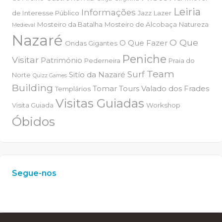
Leiria
Informações
de Interesse Público
Jazz
Lazer
Mosteiro da Batalha
Mosteiro de Alcobaça
Natureza
Medieval
Nazaré
O Que
O Que Fazer
Ondas Gigantes
Peniche
Visitar
Património
Pederneira
Praia do
Team
Surf
Sitío da Nazaré
Norte
Quizz Games
Building
Tomar
Tours
Valado dos Frades
Templários
Visitas Guiadas
Visita Guiada
Workshop
Óbidos
Segue-nos
W
or
dP
re
ss
m
ai
nt
en
an
ce
m
od
e