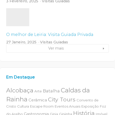
3 Fevereiro, 2025
Visitas Guiadas
O melhor de Leiria: Visita Guiada Privada
27 Janeiro, 2025
Visitas Guiadas
Ver mais
Em Destaque
Alcobaça
Caldas da
Batalha
Arte
Rainha
City Tours
Cerâmica
Convento de
Cristo
Cultura
Escape Room
Eventos Anuais
Exposição
Foz
História
Gastronomia
do Arelho
Ginja
Ginjinha
Imóvel