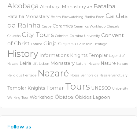
Alcobaça
Batalha
Alcobaça Monastery
Art
Caldas
Batalha Monastery
Belém
Birdwatching
Budha Éden
da Rainha
Ceramics
Castle
Ceramics Workhsop
Chapels
City Tours
Convent
Churchs
Coimbra
Coimbra University
of Christ
Ginja
Ginjinha
Fátima
GoNazare
Heritage
History
Informations
Knights Templar
Legend of
Leiria
Monastery
Nature
Nazare
Lift
Lisbon
Natural Nazare
Nazare
Nazaré
Religious Heritage
Nossa Senhora da Nazare Sanctuary
Tours
Tomar
Templar Knights
UNESCO
University
Óbidos
Workshop
Óbidos Lagoon
Walking Tour
Follow us