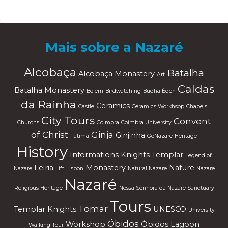
W
or
dP
re
ss
m
ai
nt
en
an
ce
m
od
e
Mais sobre a Nazaré
Alcobaça
Batalha
Alcobaça Monastery
Art
Caldas
Batalha Monastery
Belém
Birdwatching
Budha Éden
da Rainha
Ceramics
Castle
Ceramics Workhsop
Chapels
City Tours
Convent
Churchs
Coimbra
Coimbra University
of Christ
Ginja
Ginjinha
Fátima
GoNazare
Heritage
History
Informations
Knights Templar
Legend of
Leiria
Monastery
Nature
Nazare
Lift
Lisbon
Natural Nazare
Nazare
Nazaré
Religious Heritage
Nossa Senhora da Nazare Sanctuary
Tours
Tomar
Templar Knights
UNESCO
University
Óbidos
Workshop
Óbidos Lagoon
Walking Tour