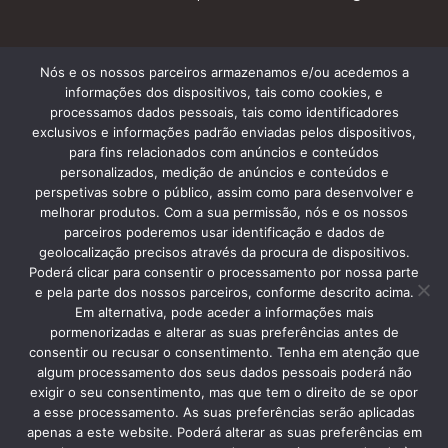
Nós e os nossos parceiros armazenamos e/ou acedemos a
Subscreve a nossa Newsletter
informações dos dispositivos, tais como cookies, e
processamos dados pessoais, tais como identificadores
exclusivos e informações padrão enviadas pelos dispositivos,
para fins relacionados com anúncios e conteúdos
personalizados, medição de anúncios e conteúdos e
perspetivas sobre o público, assim como para desenvolver e
melhorar produtos. Com a sua permissão, nós e os nossos
parceiros poderemos usar identificação e dados de
geolocalização precisos através da procura de dispositivos.
Termos e Condições
Poderá clicar para consentir o processamento por nossa parte
e pela parte dos nossos parceiros, conforme descrito acima.
Em alternativa, pode aceder a informações mais
pormenorizadas e alterar as suas preferências antes de
consentir ou recusar o consentimento. Tenha em atenção que
algum processamento dos seus dados pessoais poderá não
Copyright © 2013 Silver Coast Travelling Tours. • Caldas da
exigir o seu consentimento, mas que tem o direito de se opor
Rainha • RNAAT 06/2015 • Tlmv: +351 96 148 1448
a esse processamento. As suas preferências serão aplicadas
apenas a este website. Poderá alterar as suas preferências em