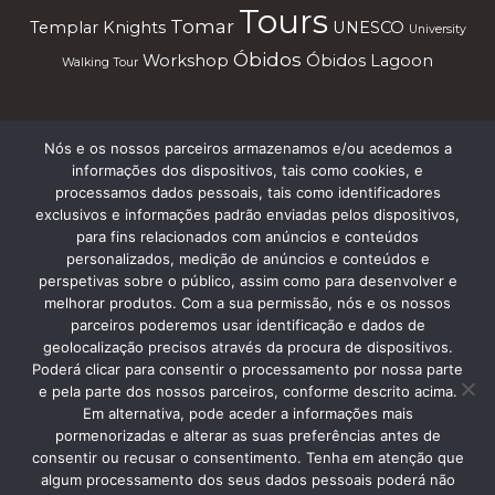
Tours
Tomar
Templar Knights
UNESCO
University
Óbidos
Workshop
Óbidos Lagoon
Walking Tour
Nós e os nossos parceiros armazenamos e/ou acedemos a
Subscreve a nossa Newsletter
informações dos dispositivos, tais como cookies, e
processamos dados pessoais, tais como identificadores
exclusivos e informações padrão enviadas pelos dispositivos,
para fins relacionados com anúncios e conteúdos
personalizados, medição de anúncios e conteúdos e
perspetivas sobre o público, assim como para desenvolver e
melhorar produtos. Com a sua permissão, nós e os nossos
parceiros poderemos usar identificação e dados de
geolocalização precisos através da procura de dispositivos.
Termos e Condições
Poderá clicar para consentir o processamento por nossa parte
e pela parte dos nossos parceiros, conforme descrito acima.
Em alternativa, pode aceder a informações mais
pormenorizadas e alterar as suas preferências antes de
consentir ou recusar o consentimento. Tenha em atenção que
algum processamento dos seus dados pessoais poderá não
Copyright © 2013 Silver Coast Travelling Tours. • Caldas da