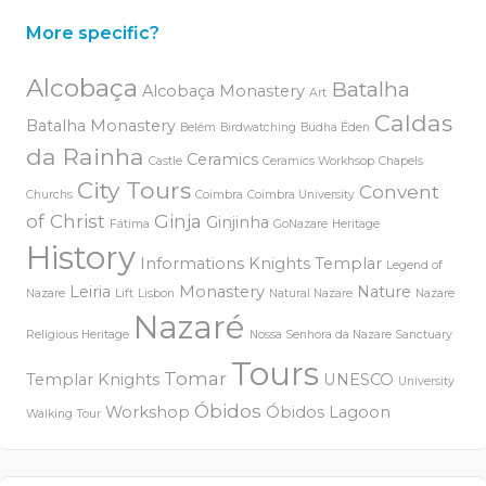
More specific?
Alcobaça
Batalha
Alcobaça Monastery
Art
Caldas
Batalha Monastery
Belém
Birdwatching
Budha Éden
da Rainha
Ceramics
Castle
Ceramics Workhsop
Chapels
City Tours
Convent
Churchs
Coimbra
Coimbra University
of Christ
Ginja
Ginjinha
Fátima
GoNazare
Heritage
History
Informations
Knights Templar
Legend of
Leiria
Monastery
Nature
Nazare
Lift
Lisbon
Natural Nazare
Nazare
Nazaré
Religious Heritage
Nossa Senhora da Nazare Sanctuary
Tours
Tomar
Templar Knights
UNESCO
University
Óbidos
Workshop
Óbidos Lagoon
Walking Tour