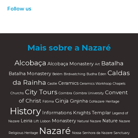
Follow us
W
or
dP
re
ss
m
ai
nt
en
an
ce
m
od
e
Mais sobre a Nazaré
Alcobaça
Batalha
Alcobaça Monastery
Art
Caldas
Batalha Monastery
Belém
Birdwatching
Budha Éden
da Rainha
Ceramics
Castle
Ceramics Workhsop
Chapels
City Tours
Convent
Churchs
Coimbra
Coimbra University
of Christ
Ginja
Ginjinha
Fátima
GoNazare
Heritage
History
Informations
Knights Templar
Legend of
Leiria
Monastery
Nature
Nazare
Lift
Lisbon
Natural Nazare
Nazare
Nazaré
Religious Heritage
Nossa Senhora da Nazare Sanctuary