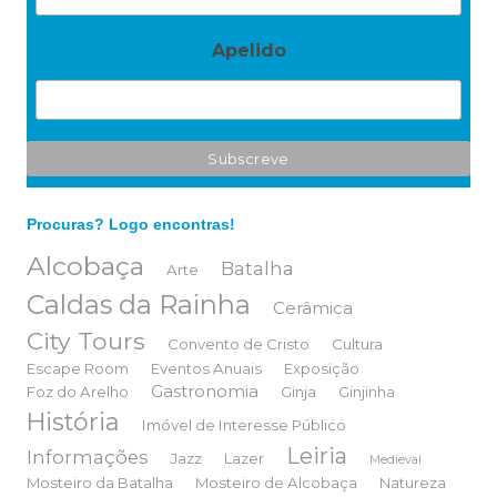
Apelido
Procuras? Logo encontras!
Alcobaça
Batalha
Arte
Caldas da Rainha
Cerâmica
City Tours
Convento de Cristo
Cultura
Escape Room
Eventos Anuais
Exposição
Gastronomia
Foz do Arelho
Ginja
Ginjinha
História
Imóvel de Interesse Público
Leiria
Informações
Jazz
Lazer
Medieval
Mosteiro da Batalha
Mosteiro de Alcobaça
Natureza