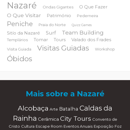
Nazaré
O Que Fazer
Ondas Gigantes
O Que Visitar
Património
Pederneira
Peniche
Praia do Norte
Quizz Games
Team Building
Surf
Sitío da Nazaré
Tomar
Tours
Valado dos Frades
Templários
Visitas Guiadas
Visita Guiada
Workshop
Óbidos
Mais sobre a Nazaré
Alcobaça
Caldas da
Batalha
Arte
Rainha
City Tours
Cerâmica
Convento de
Cristo
Cultura
Escape Room
Eventos Anuais
Exposição
Foz