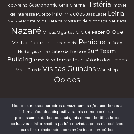
História
Gastronomia
do Arelho
Ginja
Ginjinha
Imóvel
Leiria
Informações
de Interesse Público
Jazz
Lazer
Mosteiro da Batalha
Mosteiro de Alcobaça
Natureza
Medieval
Nazaré
O Que
O Que Fazer
Ondas Gigantes
Peniche
Visitar
Património
Pederneira
Praia do
Team
Surf
Sitío da Nazaré
Norte
Quizz Games
Building
Tomar
Tours
Valado dos Frades
Templários
Visitas Guiadas
Visita Guiada
Workshop
Óbidos
Nós e os nossos parceiros armazenamos e/ou acedemos a
Subscreve a nossa Newsletter
informações dos dispositivos, tais como cookies, e
processamos dados pessoais, tais como identificadores
exclusivos e informações padrão enviadas pelos dispositivos,
para fins relacionados com anúncios e conteúdos